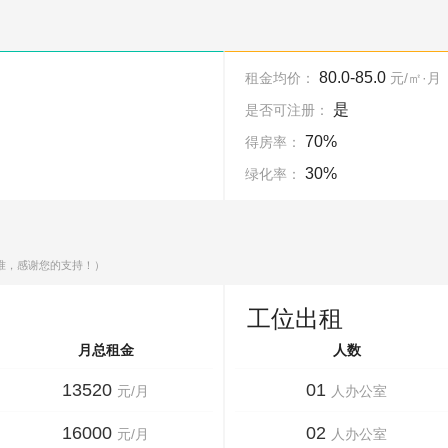
80.0-85.0
租金均价：
元/㎡·月
是
是否可注册：
70%
得房率：
30%
绿化率：
准，感谢您的支持！）
工位出租
月总租金
人数
13520
01
元/月
人办公室
16000
02
元/月
人办公室