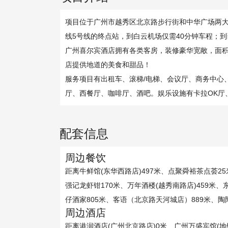
项目位于广州市越秀区北京路步行街和中华广场两大购
线5号线的终点站，到白云机场仅需40分钟车程；
广州喜尔宾酒店拥有各类客房，装修豪华宽敞，面
店提供地道的美食和甜品！
服务项目有出租车、滚梯/电梯、会议厅、商务中心
厅、西餐厅、咖啡厅、酒吧。娱乐设施有卡拉OK厅
配套信息
周边餐饮
距离牛鲜馆(东华西路店)497米、点聚舜裕茶点荟25
强记龙虾钳170米、万年酒楼(越秀南路店)459米、东
仔酒家805米、客语（北京路天河城店）889米、陶陶
周边酒店
距离港润酒店(广州北京路店)0米、广州万盛宾馆(地铁