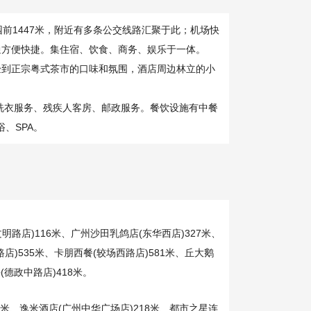
园前1447米，附近有多条公交线路汇聚于此；机场快
通方便快捷。集住宿、饮食、商务、娱乐于一体。
验到正宗粤式茶市的口味和氛围，酒店周边林立的小
洗衣服务、残疾人客房、邮政服务。餐饮设施有中餐
、SPA。
明路店)116米、广州沙田乳鸽店(东华西店)327米、
路店)535米、卡朋西餐(较场西路店)581米、丘大鹅
德政中路店)418米。
4米、逸米酒店(广州中华广场店)218米、都市之星连