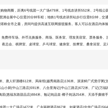
物商圈，距离6号线团一大广场479米、1号线农讲所552米、2号线公
到琶洲会展中心仅需20分钟车程；地铁1号线农讲所站步行仅需8分钟，交
积堪称全市之最，房间均提供高速互联网接驳服务。客人可以在酒店内体
、免费停车场、外币兑换服务、商场、医务室、理发美容室、票务服务、
、夜总会、棋牌室、桌球室、乒乓球室、健身室、按摩室、桑拿浴室、足浴
米、唐人轩酒楼612米、风味馆(越秀南路店)136米、滚滚鲜广式煲仔粥(文
山小厨(中山三路店)591米、八合里海记(中山三路店)672米、广记(万福
居(惠福东路甜品店)884米、勉记炖品皇·椰子炖汤254米、天添手撕猪手(
团一大广场店)472米、广永丽都酒店867米、如家酒店(中华广场店)56