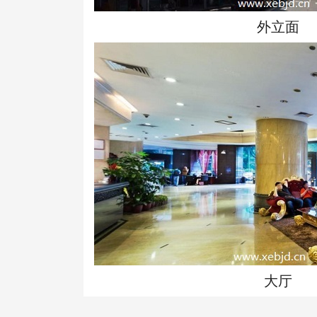
外立面
大厅