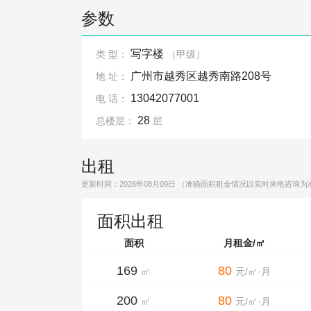
参数
写字楼
类 型：
（甲级）
广州市越秀区越秀南路208号
地 址：
13042077001
电 话：
28
总楼层：
层
出租
更新时间：
2026年08月09日
（准确面积租金情况以实时来电咨询为
面积出租
面积
月租金/㎡
169
80
㎡
元/㎡·月
200
80
㎡
元/㎡·月