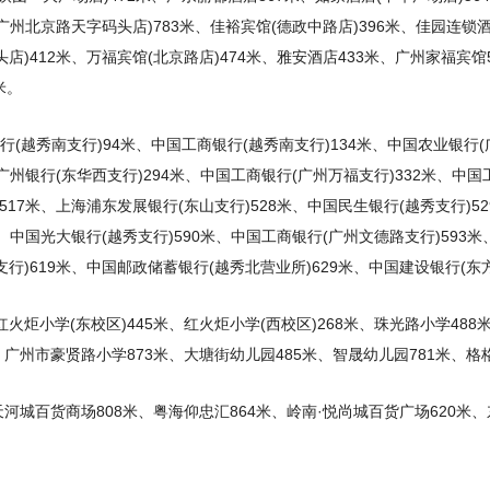
(广州北京路天字码头店)783米、佳裕宾馆(德政中路店)396米、佳园连锁
店)412米、万福宾馆(北京路店)474米、雅安酒店433米、广州家福宾馆
米。
行(越秀南支行)94米、中国工商银行(越秀南支行)134米、中国农业银行(
、广州银行(东华西支行)294米、中国工商银行(广州万福支行)332米、中国
517米、上海浦东发展银行(东山支行)528米、中国民生银行(越秀支行)52
米、中国光大银行(越秀支行)590米、中国工商银行(广州文德路支行)593米
行)619米、中国邮政储蓄银行(越秀北营业所)629米、中国建设银行(东
红火炬小学(东校区)445米、红火炬小学(西校区)268米、珠光路小学48
、广州市豪贤路小学873米、大塘街幼儿园485米、智晟幼儿园781米、格
天河城百货商场808米、粤海仰忠汇864米、岭南·悦尚城百货广场620米