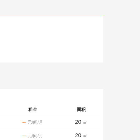
租金
面积
--
20
元/间/月
㎡
--
20
元/间/月
㎡