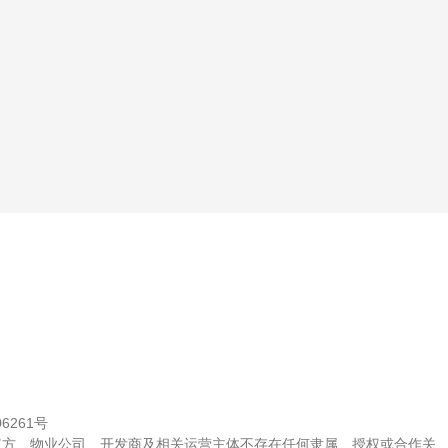
06261号
权方、物业公司、开发商及相关运营主体不存在任何隶属、授权或合作关