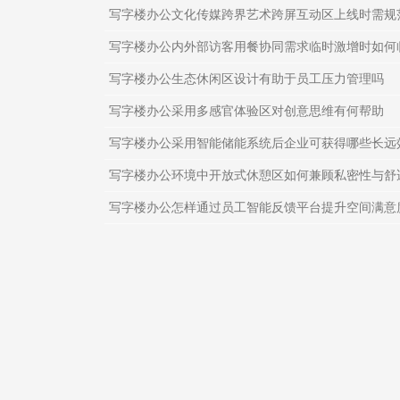
写字楼办公文化传媒跨界艺术跨屏互动区上线时需规
写字楼办公内外部访客用餐协同需求临时激增时如何
写字楼办公生态休闲区设计有助于员工压力管理吗
写字楼办公采用多感官体验区对创意思维有何帮助
写字楼办公采用智能储能系统后企业可获得哪些长远
写字楼办公环境中开放式休憩区如何兼顾私密性与舒
写字楼办公怎样通过员工智能反馈平台提升空间满意