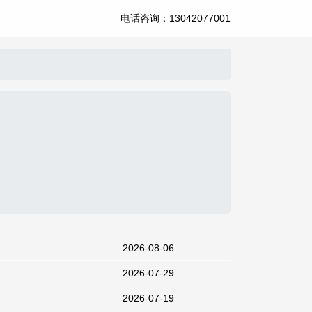
电话咨询：13042077001
2026-08-06
2026-07-29
2026-07-19