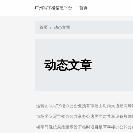
广州写字楼信息平台
首页
首页
动态文章
动态文章
运营团队写字楼办公企业预算审批面对雨天通勤高峰
市场团队写字楼办公共享办公边界面对共享设备故障
楼宇导视信息改版场景下临时项目组写字楼办公的公